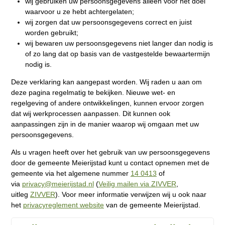
wij gebruiken uw persoonsgegevens alleen voor het doel
waarvoor u ze hebt achtergelaten;
wij zorgen dat uw persoonsgegevens correct en juist
worden gebruikt;
wij bewaren uw persoonsgegevens niet langer dan nodig is
of zo lang dat op basis van de vastgestelde bewaartermijn
nodig is.
Deze verklaring kan aangepast worden. Wij raden u aan om
deze pagina regelmatig te bekijken. Nieuwe wet- en
regelgeving of andere ontwikkelingen, kunnen ervoor zorgen
dat wij werkprocessen aanpassen. Dit kunnen ook
aanpassingen zijn in de manier waarop wij omgaan met uw
persoonsgegevens.
Als u vragen heeft over het gebruik van uw persoonsgegevens
door de gemeente Meierijstad kunt u contact opnemen met de
gemeente via het algemene nummer
14 0413
of
via
privacy@meierijstad.nl
(
Veilig mailen via ZIVVER
,
uitleg
ZIVVER
). Voor meer informatie verwijzen wij u ook naar
het
privacyreglement website
van de gemeente Meierijstad.