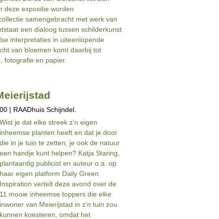
In deze expositie worden
 collectie samengebracht met werk van
staat een dialoog tussen schilderkunst
dse interpretaties in uiteenlopende
cht van bloemen komt daarbij tot
, fotografie en papier.
eierijstad
00 | RAADhuis Schijndel.
Wist je dat elke streek z’n eigen
inheemse planten heeft en dat je door
die in je tuin te zetten, je ook de natuur
een handje kunt helpen? Katja Staring,
plantaardig publicist en auteur o.a. op
haar eigen platform Daily Green
Inspiration vertelt deze avond over de
11 mooie inheemse toppers die elke
inwoner van Meierijstad in z’n tuin zou
kunnen koesteren, omdat het