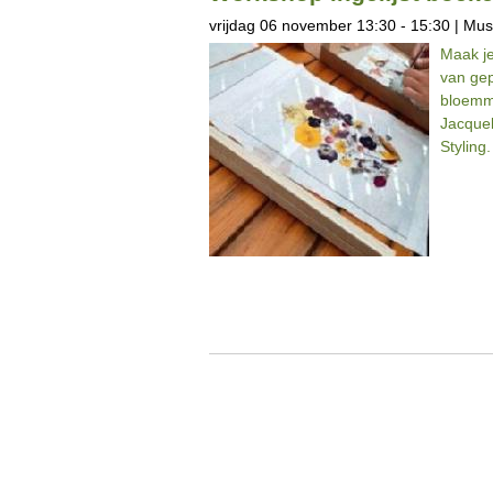
vrijdag 06 november 13:30 - 15:30 | Mu
Maak je
van ge
bloemma
Jacquel
Styling.