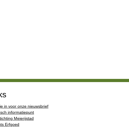
ks
 je in voor onze nieuwsbrief
isch informatiepunt
ichting Meierijstad
ts Erfgoed