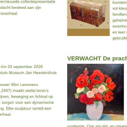
vernieuwde collectiepresentatie
kunsten
dacht besteed aan zijn
vol kleu
nsverhaal.
familie
geheime
woonhui
en leer
gebruikt
VERWACHT De prach
l t/m 20 september 2026
ntuin Museum Jan Heestershuis
ouwer Wim Lemmens
g,1947) maakt veelal torso's
lijnen, beweging en lichtval op
 zorgen voor een dynamische
ing. Elke sculptuur vertelt een
erhaal.
vastlegde. Ook zijn tijd- en plaa