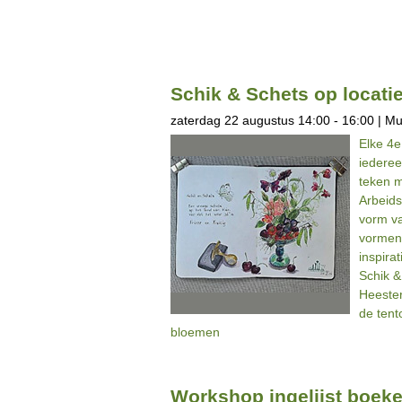
Schik & Schets op locati
zaterdag 22 augustus 14:00 - 16:00 | M
Elke 4e
iederee
teken m
Arbeids
vorm v
vormen
inspira
Schik &
Heester
de tent
bloemen
Workshop ingelijst boeke