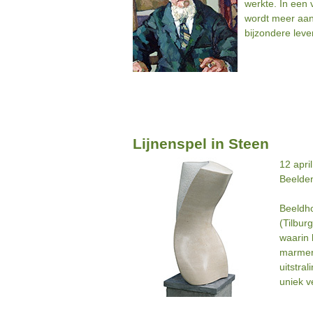
werkte. In een 
wordt meer aan
bijzondere leve
Lijnenspel in Steen
12 apri
Beelde
Beeldh
(Tilbur
waarin 
marmer
uitstral
uniek v