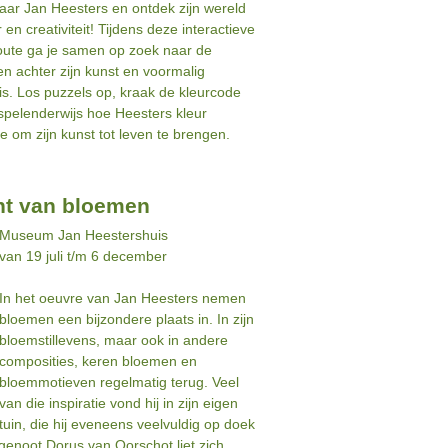
aar Jan Heesters en ontdek zijn wereld
r en creativiteit! Tijdens deze interactieve
route ga je samen op zoek naar de
n achter zijn kunst en voormalig
s. Los puzzels op, kraak de kleurcode
 spelenderwijs hoe Heesters kleur
e om zijn kunst tot leven te brengen.
t van bloemen
Museum Jan Heestershuis
van 19 juli t/m 6 december
In het oeuvre van Jan Heesters nemen
bloemen een bijzondere plaats in. In zijn
bloemstillevens, maar ook in andere
composities, keren bloemen en
bloemmotieven regelmatig terug. Veel
van die inspiratie vond hij in zijn eigen
tuin, die hij eveneens veelvuldig op doek
tsgenoot Dorus van Oorschot liet zich