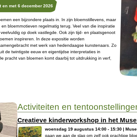
t en met 6 december 2026
men een bijzondere plaats in. In zijn bloemstillevens, maar
en bloemmotieven regelmatig terug. Veel van die inspiratie
s veelvuldig op doek vastlegde. Ook zijn tijd- en plaatsgenoot
loemen inspireren. In deze expositie worden
ie samengebracht met werk van hedendaagse kunstenaars. Zo
it de twintigste eeuw en eigentijdse interpretaties in
 pracht van bloemen komt daarbij tot uitdrukking in verf,
Activiteiten en tentoonstellinge
Creatieve kinderworkshop in het Mus
woensdag 19 augustus 14:00 - 15:30 | Mus
gaan we aan de slag om zelf ook prachtige bl