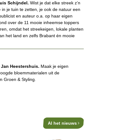
uis Schijndel.
Wist je dat elke streek z’n
in je tuin te zetten, je ook de natuur een
ublicist en auteur o.a. op haar eigen
avond over de 11 mooie inheemse toppers
eren, omdat het streekeigen, lokale planten
van het land en zelfs Brabant én mooie
m Jan Heestershuis.
Maak je eigen
roogde bloemmaterialen uit de
m Groen & Styling.
Al het nieuws