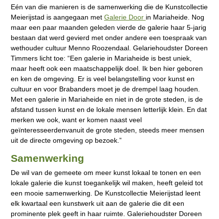
Eén van die manieren is de samenwerking die de Kunstcollectie
Meierijstad is aangegaan met
Galerie Door
in Mariaheide. Nog
maar een paar maanden geleden vierde de galerie haar 5-jarig
bestaan dat werd gevierd met onder andere een toespraak van
wethouder cultuur Menno Roozendaal. Gelariehoudster Doreen
Timmers licht toe: “Een galerie in Mariaheide is best uniek,
maar heeft ook een maatschappelijk doel. Ik ben hier geboren
en ken de omgeving. Er is veel belangstelling voor kunst en
cultuur en voor Brabanders moet je de drempel laag houden.
Met een galerie in Mariaheide en niet in de grote steden, is de
afstand tussen kunst en de lokale mensen letterlijk klein. En dat
merken we ook, want er komen naast veel
geïnteresseerdenvanuit de grote steden, steeds meer mensen
uit de directe omgeving op bezoek.”
Samenwerking
De wil van de gemeete om meer kunst lokaal te tonen en een
lokale galerie die kunst toegankelijk wil maken, heeft geleid tot
een mooie samenwerking. De Kunstcollectie Meierijstad leent
elk kwartaal een kunstwerk uit aan de galerie die dit een
prominente plek geeft in haar ruimte. Galeriehoudster Doreen