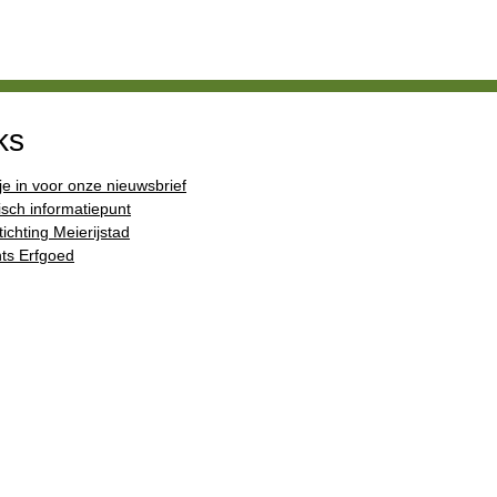
ks
 je in voor onze nieuwsbrief
isch informatiepunt
ichting Meierijstad
ts Erfgoed