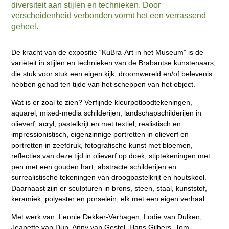
diversiteit aan stijlen en technieken. Door
verscheidenheid verbonden vormt het een verrassend
geheel.
De kracht van de expositie “KuBra-Art in het Museum” is de
variëteit in stijlen en technieken van de Brabantse kunstenaars,
die stuk voor stuk een eigen kijk, droomwereld en/of belevenis
hebben gehad ten tijde van het scheppen van het object.
Wat is er zoal te zien? Verfijnde kleurpotloodtekeningen,
aquarel, mixed-media schilderijen, landschapschilderijen in
olieverf, acryl, pastelkrijt en met textiel, realistisch en
impressionistisch, eigenzinnige portretten in olieverf en
portretten in zeefdruk, fotografische kunst met bloemen,
reflecties van deze tijd in olieverf op doek, stiptekeningen met
pen met een gouden hart, abstracte schilderijen en
surrealistische tekeningen van droogpastelkrijt en houtskool.
Daarnaast zijn er sculpturen in brons, steen, staal, kunststof,
keramiek, polyester en porselein, elk met een eigen verhaal.
Met werk van: Leonie Dekker-Verhagen, Lodie van Dulken,
Jeanette van Dun, Anny van Gestel, Hans Gilbers, Tom