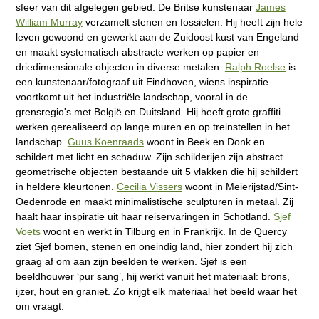
sfeer van dit afgelegen gebied. De Britse kunstenaar
James
William Murray
verzamelt stenen en fossielen. Hij heeft zijn hele
leven gewoond en gewerkt aan de Zuidoost kust van Engeland
en maakt systematisch abstracte werken op papier en
driedimensionale objecten in diverse metalen.
Ralph Roelse
is
een kunstenaar/fotograaf uit Eindhoven, wiens inspiratie
voortkomt uit het industriële landschap, vooral in de
grensregio's met België en Duitsland. Hij heeft grote graffiti
werken gerealiseerd op lange muren en op treinstellen in het
landschap.
Guus Koenraads
woont in Beek en Donk en
schildert met licht en schaduw. Zijn schilderijen zijn abstract
geometrische objecten bestaande uit 5 vlakken die hij schildert
in heldere kleurtonen.
Cecilia Vissers
woont in Meierijstad/Sint-
Oedenrode en maakt minimalistische sculpturen in metaal. Zij
haalt haar inspiratie uit haar reiservaringen in Schotland.
Sjef
Voets
woont en werkt in Tilburg en in Frankrijk. In de Quercy
ziet Sjef bomen, stenen en oneindig land, hier zondert hij zich
graag af om aan zijn beelden te werken. Sjef is een
beeldhouwer ‘pur sang’, hij werkt vanuit het materiaal: brons,
ijzer, hout en graniet. Zo krijgt elk materiaal het beeld waar het
om vraagt.