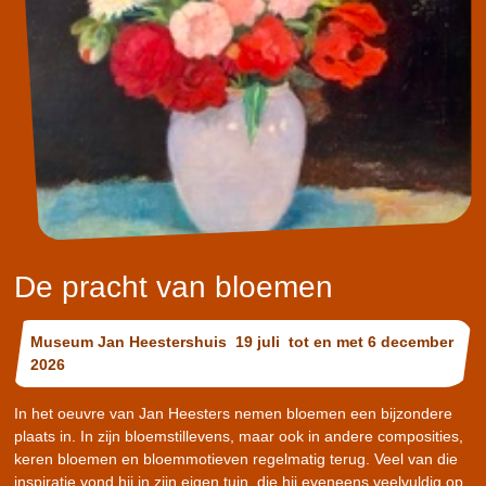
De pracht van bloemen
Museum Jan Heestershuis 19 juli tot en met 6 december
2026
In het oeuvre van Jan Heesters nemen bloemen een bijzondere
plaats in. In zijn bloemstillevens, maar ook in andere composities,
keren bloemen en bloemmotieven regelmatig terug. Veel van die
inspiratie vond hij in zijn eigen tuin, die hij eveneens veelvuldig op